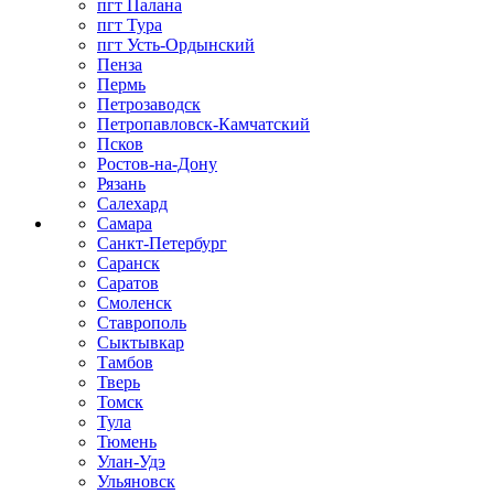
пгт Палана
пгт Тура
пгт Усть-Ордынский
Пенза
Пермь
Петрозаводск
Петропавловск-Камчатский
Псков
Ростов-на-Дону
Рязань
Салехард
Самара
Санкт-Петербург
Саранск
Саратов
Смоленск
Ставрополь
Сыктывкар
Тамбов
Тверь
Томск
Тула
Тюмень
Улан-Удэ
Ульяновск