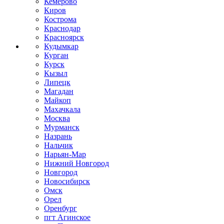
Кемерово
Киров
Кострома
Краснодар
Красноярск
Кудымкар
Курган
Курск
Кызыл
Липецк
Магадан
Майкоп
Махачкала
Москва
Мурманск
Назрань
Нальчик
Нарьян-Мар
Нижний Новгород
Новгород
Новосибирск
Омск
Орел
Оренбург
пгт Агинское