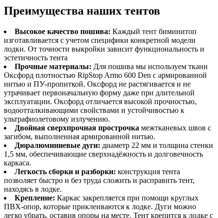
Преимущества наших тентов
Высокое качество пошива:
Каждый тент биминитоп
изготавливается с учетом специфики конкретной модели
лодки. От точности выкройки зависит функциональность и
эстетичность тента
Прочные материалы:
Для пошива мы используем ткани
Оксфорд плотностью RipStop Armo 600 Den с армированной
нитью и ПУ-пропиткой. Оксфорд не растягивается и не
утрачивает первоначальную форму даже при длительной
эксплуатации. Оксфорд отличается высокой прочностью,
водоотталкивающими свойствами и устойчивостью к
ультрафиолетовому излучению.
Двойная сверхпрочная прострочка
межтканевых швов с
загибом, выполненная армированной нитью.
Дюралюминиевые дуги:
диаметр 22 мм и толщина стенки
1,5 мм, обеспечивающие сверхнадёжность и долговечность
каркаса.
Легкость сборки и разборки:
конструкция тента
позволяет быстро и без труда сложить и расправить тент,
находясь в лодке.
Крепление:
Каркас закрепляется при помощи круглых
ПВХ-опор, которые приклеиваются к лодке. Дуги можно
легко убрать, оставив опоры на месте. Тент крепится к лодке с