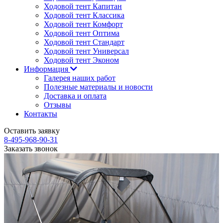
Ходовой тент Капитан
Ходовой тент Классика
Ходовой тент Комфорт
Ходовой тент Оптима
Ходовой тент Стандарт
Ходовой тент Универсал
Ходовой тент Эконом
Информация
Галерея наших работ
Полезные материалы и новости
Доставка и оплата
Отзывы
Контакты
Оставить заявку
8-495-968-90-31
Заказать звонок