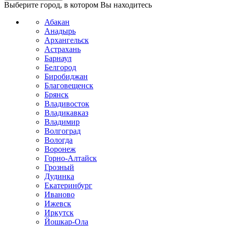
Выберите город, в котором Вы находитесь
Абакан
Анадырь
Архангельск
Астрахань
Барнаул
Белгород
Биробиджан
Благовещенск
Брянск
Владивосток
Владикавказ
Владимир
Волгоград
Вологда
Воронеж
Горно-Алтайск
Грозный
Дудинка
Екатеринбург
Иваново
Ижевск
Иркутск
Йошкар-Ола