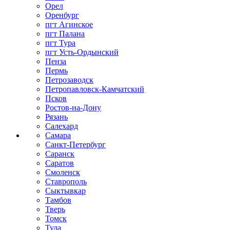
Орел
Оренбург
пгт Агинское
пгт Палана
пгт Тура
пгт Усть-Ордынский
Пенза
Пермь
Петрозаводск
Петропавловск-Камчатский
Псков
Ростов-на-Дону
Рязань
Салехард
Самара
Санкт-Петербург
Саранск
Саратов
Смоленск
Ставрополь
Сыктывкар
Тамбов
Тверь
Томск
Тула