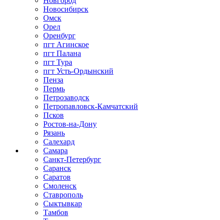
Новгород
Новосибирск
Омск
Орел
Оренбург
пгт Агинское
пгт Палана
пгт Тура
пгт Усть-Ордынский
Пенза
Пермь
Петрозаводск
Петропавловск-Камчатский
Псков
Ростов-на-Дону
Рязань
Салехард
Самара
Санкт-Петербург
Саранск
Саратов
Смоленск
Ставрополь
Сыктывкар
Тамбов