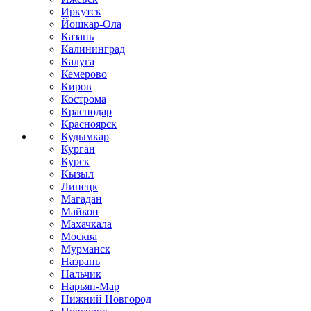
Иркутск
Йошкар-Ола
Казань
Калининград
Калуга
Кемерово
Киров
Кострома
Краснодар
Красноярск
Кудымкар
Курган
Курск
Кызыл
Липецк
Магадан
Майкоп
Махачкала
Москва
Мурманск
Назрань
Нальчик
Нарьян-Мар
Нижний Новгород